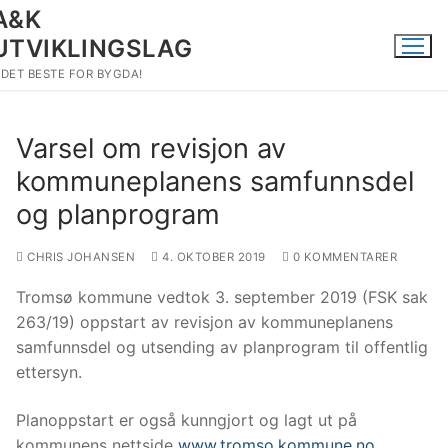
Hopp
A&K
til
UTVIKLINGSLAG
innholdet
DET BESTE FOR BYGDA!
Varsel om revisjon av
kommuneplanens samfunnsdel
og planprogram
CHRIS JOHANSEN
4. OKTOBER 2019
0 KOMMENTARER
Tromsø kommune vedtok 3. september 2019 (FSK sak
263/19) oppstart av revisjon av kommuneplanens
samfunnsdel og utsending av planprogram til offentlig
ettersyn.
Planoppstart er også kunngjort og lagt ut på
kommunens nettside
www.tromso.kommune.no
.