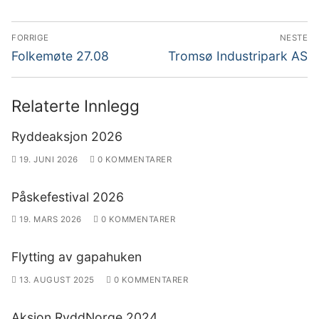
Innleggsnavigasjon
FORRIGE
NESTE
Forrige
Neste
Folkemøte 27.08
Tromsø Industripark AS
innlegg:
innlegg:
Relaterte Innlegg
Ryddeaksjon 2026
19. JUNI 2026
0 KOMMENTARER
Påskefestival 2026
19. MARS 2026
0 KOMMENTARER
Flytting av gapahuken
13. AUGUST 2025
0 KOMMENTARER
Aksjon RyddNorge 2024