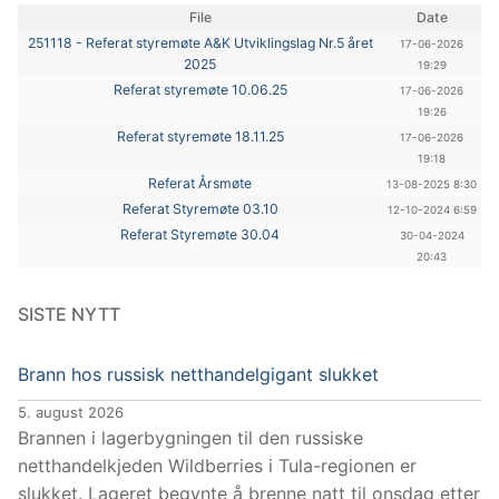
File
Date
251118 - Referat styremøte A&K Utviklingslag Nr.5 året
17-06-2026
2025
19:29
Referat styremøte 10.06.25
17-06-2026
19:26
Referat styremøte 18.11.25
17-06-2026
19:18
Referat Årsmøte
13-08-2025 8:30
Referat Styremøte 03.10
12-10-2024 6:59
Referat Styremøte 30.04
30-04-2024
20:43
SISTE NYTT
Brann hos russisk netthandelgigant slukket
5. august 2026
Brannen i lagerbygningen til den russiske
netthandelkjeden Wildberries i Tula-regionen er
slukket. Lageret begynte å brenne natt til onsdag etter