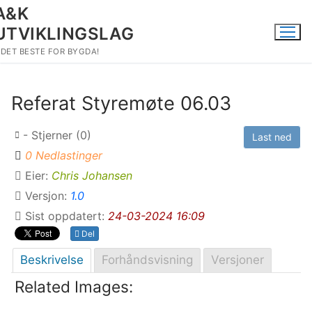
Hopp
A&K
til
UTVIKLINGSLAG
innholdet
DET BESTE FOR BYGDA!
Referat Styremøte 06.03
- Stjerner (0)
Last ned
0 Nedlastinger
Eier:
Chris Johansen
Versjon:
1.0
Sist oppdatert:
24-03-2024 16:09
Del
Beskrivelse
Forhåndsvisning
Versjoner
Related Images: