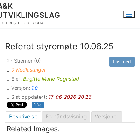
Hopp
A&K
til
UTVIKLINGSLAG
innholdet
DET BESTE FOR BYGDA!
Referat styremøte 10.06.25
- Stjerner (0)
Last ned
0 Nedlastinger
Eier:
Birgitte Marie Rognstad
Versjon:
1.0
Sist oppdatert:
17-06-2026 20:26
Del
Beskrivelse
Forhåndsvisning
Versjoner
Related Images: