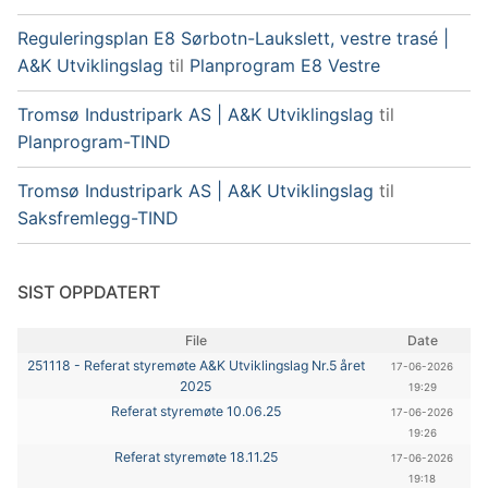
Reguleringsplan E8 Sørbotn-Laukslett, vestre trasé |
A&K Utviklingslag
til
Planprogram E8 Vestre
Tromsø Industripark AS | A&K Utviklingslag
til
Planprogram-TIND
Tromsø Industripark AS | A&K Utviklingslag
til
Saksfremlegg-TIND
SIST OPPDATERT
File
Date
251118 - Referat styremøte A&K Utviklingslag Nr.5 året
17-06-2026
2025
19:29
Referat styremøte 10.06.25
17-06-2026
19:26
Referat styremøte 18.11.25
17-06-2026
19:18