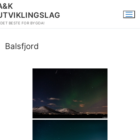
Hopp
A&K
til
UTVIKLINGSLAG
innholdet
DET BESTE FOR BYGDA!
Balsfjord