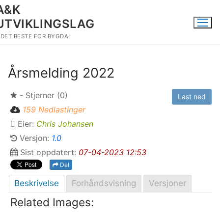
Hopp
A&K
til
UTVIKLINGSLAG
innholdet
DET BESTE FOR BYGDA!
Årsmelding 2022
- Stjerner (0)
Last ned
159 Nedlastinger
Eier:
Chris Johansen
Versjon:
1.0
Sist oppdatert:
07-04-2023 12:53
Del
Beskrivelse
Forhåndsvisning
Versjoner
Related Images: