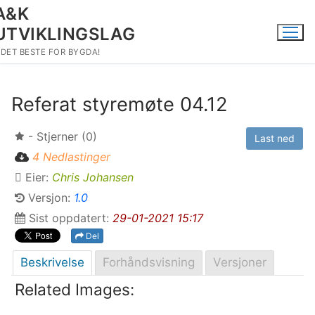
Hopp
A&K
til
UTVIKLINGSLAG
innholdet
DET BESTE FOR BYGDA!
Referat styremøte 04.12
- Stjerner (0)
Last ned
4 Nedlastinger
Eier:
Chris Johansen
Versjon:
1.0
Sist oppdatert:
29-01-2021 15:17
Del
Beskrivelse
Forhåndsvisning
Versjoner
Related Images: