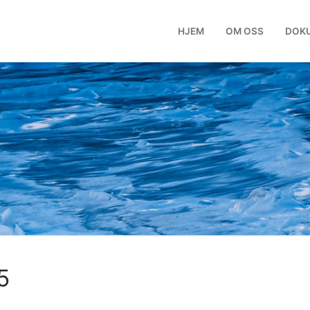
HJEM
OM OSS
DOK
5