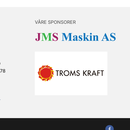
VÅRE SPONSORER
9
878
r