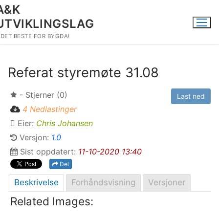
Hopp
A&K
til
UTVIKLINGSLAG
innholdet
DET BESTE FOR BYGDA!
Referat styremøte 31.08
- Stjerner (0)
Last ned
4 Nedlastinger
Eier:
Chris Johansen
Versjon:
1.0
Sist oppdatert:
11-10-2020 13:40
Del
Beskrivelse
Forhåndsvisning
Versjoner
Related Images: