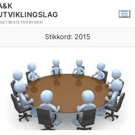
Hopp
A&K
til
UTVIKLINGSLAG
innholdet
DET BESTE FOR BYGDA!
Stikkord:
2015