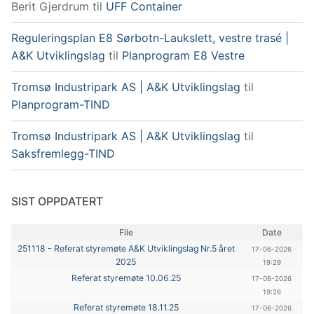
Berit Gjerdrum
til
UFF Container
Reguleringsplan E8 Sørbotn-Laukslett, vestre trasé |
A&K Utviklingslag
til
Planprogram E8 Vestre
Tromsø Industripark AS | A&K Utviklingslag
til
Planprogram-TIND
Tromsø Industripark AS | A&K Utviklingslag
til
Saksfremlegg-TIND
SIST OPPDATERT
File
Date
251118 - Referat styremøte A&K Utviklingslag Nr.5 året
17-06-2026
2025
19:29
Referat styremøte 10.06.25
17-06-2026
19:26
Referat styremøte 18.11.25
17-06-2026