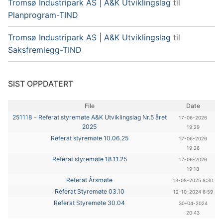
Tromsø Industripark AS | A&K Utviklingslag
til
Planprogram-TIND
Tromsø Industripark AS | A&K Utviklingslag
til
Saksfremlegg-TIND
SIST OPPDATERT
File
Date
251118 - Referat styremøte A&K Utviklingslag Nr.5 året
17-06-2026
2025
19:29
Referat styremøte 10.06.25
17-06-2026
19:26
Referat styremøte 18.11.25
17-06-2026
19:18
Referat Årsmøte
13-08-2025 8:30
Referat Styremøte 03.10
12-10-2024 6:59
Referat Styremøte 30.04
30-04-2024
20:43