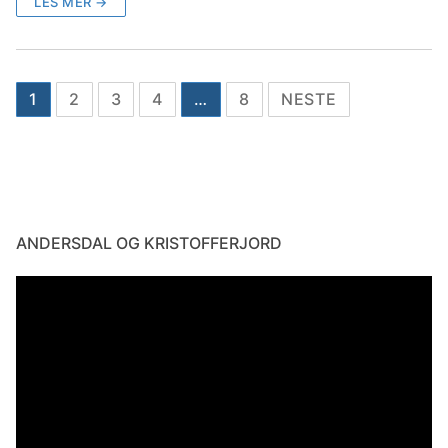
LES MER →
1
2
3
4
…
8
NESTE
ANDERSDAL OG KRISTOFFERJORD