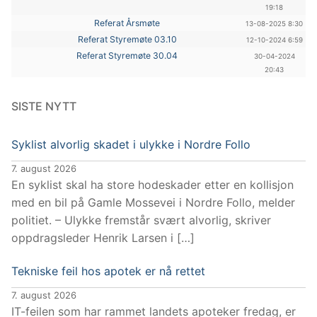
19:18
Referat Årsmøte
13-08-2025 8:30
Referat Styremøte 03.10
12-10-2024 6:59
Referat Styremøte 30.04
30-04-2024
20:43
SISTE NYTT
Syklist alvorlig skadet i ulykke i Nordre Follo
7. august 2026
En syklist skal ha store hodeskader etter en kollisjon
med en bil på Gamle Mossevei i Nordre Follo, melder
politiet. – Ulykke fremstår svært alvorlig, skriver
oppdragsleder Henrik Larsen i […]
Tekniske feil hos apotek er nå rettet
7. august 2026
IT-feilen som har rammet landets apoteker fredag, er