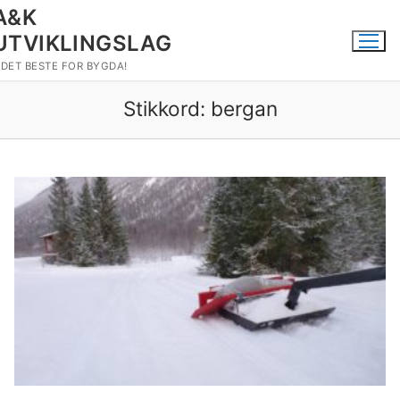
Hopp
A&K
til
UTVIKLINGSLAG
innholdet
DET BESTE FOR BYGDA!
Stikkord:
bergan