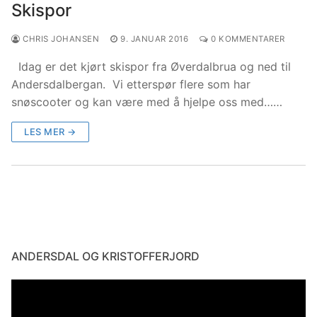
Skispor
CHRIS JOHANSEN
9. JANUAR 2016
0 KOMMENTARER
Idag er det kjørt skispor fra Øverdalbrua og ned til
Andersdalbergan. Vi etterspør flere som har
snøscooter og kan være med å hjelpe oss med……
LES MER →
ANDERSDAL OG KRISTOFFERJORD