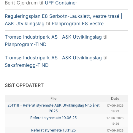
Berit Gjerdrum
til
UFF Container
Reguleringsplan E8 Sørbotn-Laukslett, vestre trasé |
A&K Utviklingslag
til
Planprogram E8 Vestre
Tromsø Industripark AS | A&K Utviklingslag
til
Planprogram-TIND
Tromsø Industripark AS | A&K Utviklingslag
til
Saksfremlegg-TIND
SIST OPPDATERT
File
Date
251118 - Referat styremøte A&K Utviklingslag Nr.5 året
17-06-2026
2025
19:29
Referat styremøte 10.06.25
17-06-2026
19:26
Referat styremøte 18.11.25
17-06-2026