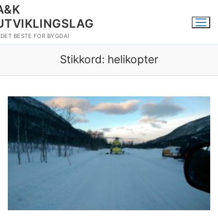
Hopp
A&K
til
UTVIKLINGSLAG
innholdet
DET BESTE FOR BYGDA!
Stikkord:
helikopter