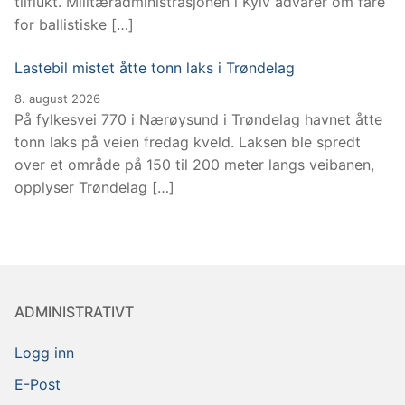
tilflukt. Militæradministrasjonen i Kyiv advarer om fare
for ballistiske […]
Lastebil mistet åtte tonn laks i Trøndelag
8. august 2026
På fylkesvei 770 i Nærøysund i Trøndelag havnet åtte
tonn laks på veien fredag kveld. Laksen ble spredt
over et område på 150 til 200 meter langs veibanen,
opplyser Trøndelag […]
ADMINISTRATIVT
Logg inn
E-Post