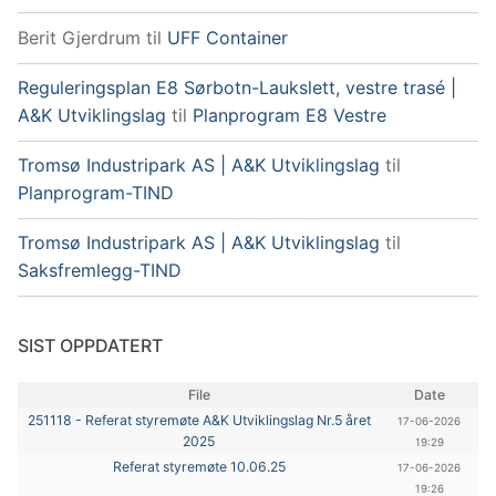
Berit Gjerdrum
til
UFF Container
Reguleringsplan E8 Sørbotn-Laukslett, vestre trasé |
A&K Utviklingslag
til
Planprogram E8 Vestre
Tromsø Industripark AS | A&K Utviklingslag
til
Planprogram-TIND
Tromsø Industripark AS | A&K Utviklingslag
til
Saksfremlegg-TIND
SIST OPPDATERT
File
Date
251118 - Referat styremøte A&K Utviklingslag Nr.5 året
17-06-2026
2025
19:29
Referat styremøte 10.06.25
17-06-2026
19:26