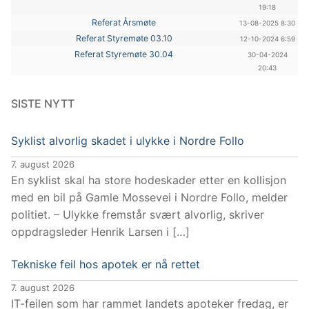
19:18
Referat Årsmøte
13-08-2025 8:30
Referat Styremøte 03.10
12-10-2024 6:59
Referat Styremøte 30.04
30-04-2024
20:43
SISTE NYTT
Syklist alvorlig skadet i ulykke i Nordre Follo
7. august 2026
En syklist skal ha store hodeskader etter en kollisjon
med en bil på Gamle Mossevei i Nordre Follo, melder
politiet. – Ulykke fremstår svært alvorlig, skriver
oppdragsleder Henrik Larsen i […]
Tekniske feil hos apotek er nå rettet
7. august 2026
IT-feilen som har rammet landets apoteker fredag, er