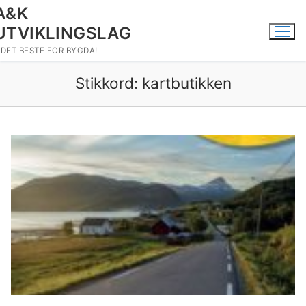
Hopp
A&K
til
UTVIKLINGSLAG
innholdet
DET BESTE FOR BYGDA!
Stikkord:
kartbutikken