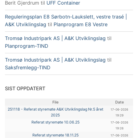
Berit Gjerdrum
til
UFF Container
Reguleringsplan E8 Sørbotn-Laukslett, vestre trasé |
A&K Utviklingslag
til
Planprogram E8 Vestre
Tromsø Industripark AS | A&K Utviklingslag
til
Planprogram-TIND
Tromsø Industripark AS | A&K Utviklingslag
til
Saksfremlegg-TIND
SIST OPPDATERT
File
Date
251118 - Referat styremøte A&K Utviklingslag Nr.5 året
17-06-2026
2025
19:29
Referat styremøte 10.06.25
17-06-2026
19:26
Referat styremøte 18.11.25
17-06-2026