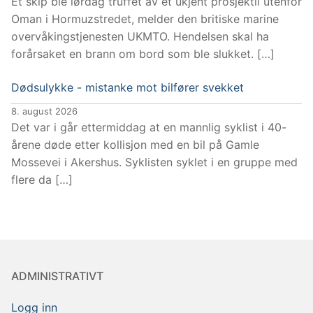
Et skip ble lørdag truffet av et ukjent prosjektil utenfor
Oman i Hormuzstredet, melder den britiske marine
overvåkingstjenesten UKMTO. Hendelsen skal ha
forårsaket en brann om bord som ble slukket. […]
Dødsulykke - mistanke mot bilfører svekket
8. august 2026
Det var i går ettermiddag at en mannlig syklist i 40-
årene døde etter kollisjon med en bil på Gamle
Mossevei i Akershus. Syklisten syklet i en gruppe med
flere da […]
ADMINISTRATIVT
Logg inn