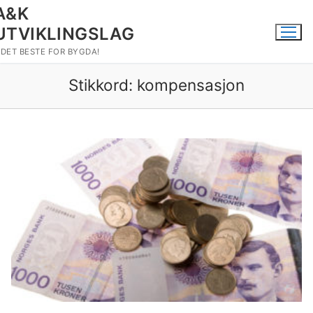
Hopp
A&K
til
UTVIKLINGSLAG
innholdet
DET BESTE FOR BYGDA!
Stikkord:
kompensasjon