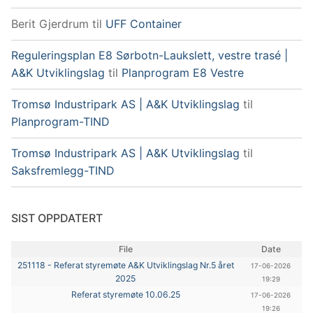
Berit Gjerdrum
til
UFF Container
Reguleringsplan E8 Sørbotn-Laukslett, vestre trasé |
A&K Utviklingslag
til
Planprogram E8 Vestre
Tromsø Industripark AS | A&K Utviklingslag
til
Planprogram-TIND
Tromsø Industripark AS | A&K Utviklingslag
til
Saksfremlegg-TIND
SIST OPPDATERT
File
Date
251118 - Referat styremøte A&K Utviklingslag Nr.5 året
17-06-2026
2025
19:29
Referat styremøte 10.06.25
17-06-2026
19:26