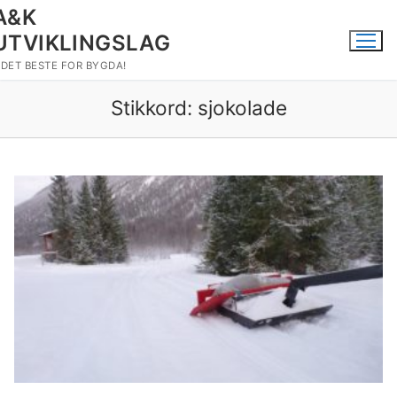
Hopp
A&K
til
UTVIKLINGSLAG
innholdet
DET BESTE FOR BYGDA!
Stikkord:
sjokolade