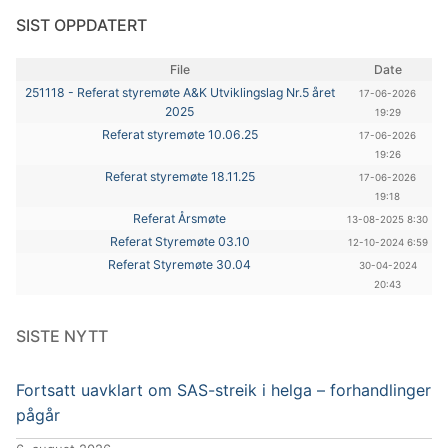
SIST OPPDATERT
File
Date
251118 - Referat styremøte A&K Utviklingslag Nr.5 året
17-06-2026
2025
19:29
Referat styremøte 10.06.25
17-06-2026
19:26
Referat styremøte 18.11.25
17-06-2026
19:18
Referat Årsmøte
13-08-2025 8:30
Referat Styremøte 03.10
12-10-2024 6:59
Referat Styremøte 30.04
30-04-2024
20:43
SISTE NYTT
Fortsatt uavklart om SAS-streik i helga – forhandlinger
pågår