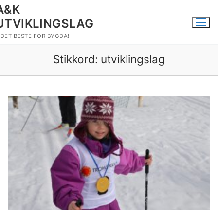
Hopp
A&K
til
UTVIKLINGSLAG
innholdet
DET BESTE FOR BYGDA!
Stikkord:
utviklingslag