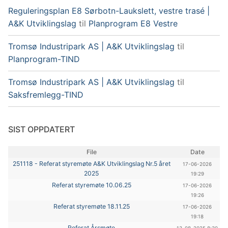
Reguleringsplan E8 Sørbotn-Laukslett, vestre trasé |
A&K Utviklingslag
til
Planprogram E8 Vestre
Tromsø Industripark AS | A&K Utviklingslag
til
Planprogram-TIND
Tromsø Industripark AS | A&K Utviklingslag
til
Saksfremlegg-TIND
SIST OPPDATERT
File
Date
251118 - Referat styremøte A&K Utviklingslag Nr.5 året
17-06-2026
2025
19:29
Referat styremøte 10.06.25
17-06-2026
19:26
Referat styremøte 18.11.25
17-06-2026
19:18
Referat Årsmøte