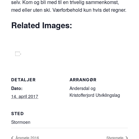
selv. Kom og bli med til en trivelig sammenkomst,
med eller uten ski. Værforbehold kun hvis det regner.
Related Images:
Legg til i kalender
DETALJER
ARRANGØR
Dato:
Andersdal og
Kristofferjord Utviklingslag
14. april 2017
STED
Stormoen
Årsmøte 2016
Styremøte