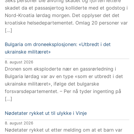
Seks personer ble alvorlig skadet og fjorten lettere
skadet da et passasjertog kolliderte med et godstog i
Nord-Kroatia lørdag morgen. Det opplyser det det
kroatiske helsedepartementet. Omlag 20 personer var
[…]
Bulgaria om droneeksplosjonen: «Utbredt i det
ukrainske militæret»
8. august 2026
Dronen som eksploderte nær en gassrørledning i
Bulgaria lørdag var av en type «som er utbredt i det
ukrainske militæret», ifølge det bulgarske
forsvarsdepartementet. – Per nå tyder ingenting på
[…]
Nødetater rykket ut til ulykke i Vinje
8. august 2026
Nødetater rykket ut etter melding om at et barn var