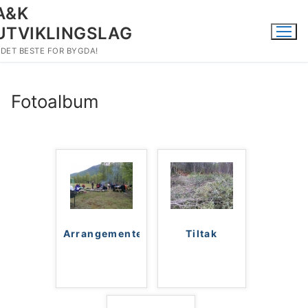
Hopp
A&K
til
UTVIKLINGSLAG
innholdet
DET BESTE FOR BYGDA!
Fotoalbum
Arrangementer
Tiltak