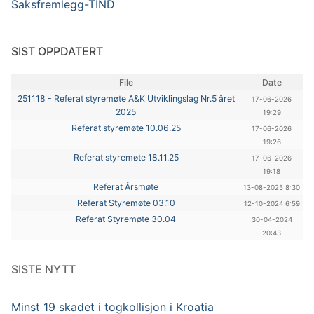
Saksfremlegg-TIND
SIST OPPDATERT
File
Date
251118 - Referat styremøte A&K Utviklingslag Nr.5 året
17-06-2026
2025
19:29
Referat styremøte 10.06.25
17-06-2026
19:26
Referat styremøte 18.11.25
17-06-2026
19:18
Referat Årsmøte
13-08-2025 8:30
Referat Styremøte 03.10
12-10-2024 6:59
Referat Styremøte 30.04
30-04-2024
20:43
SISTE NYTT
Minst 19 skadet i togkollisjon i Kroatia