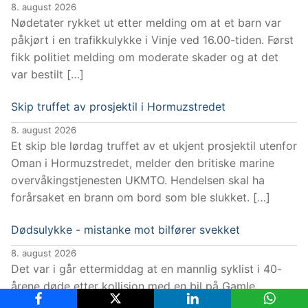
8. august 2026
Nødetater rykket ut etter melding om at et barn var
påkjørt i en trafikkulykke i Vinje ved 16.00-tiden. Først
fikk politiet melding om moderate skader og at det
var bestilt […]
Skip truffet av prosjektil i Hormuzstredet
8. august 2026
Et skip ble lørdag truffet av et ukjent prosjektil utenfor
Oman i Hormuzstredet, melder den britiske marine
overvåkingstjenesten UKMTO. Hendelsen skal ha
forårsaket en brann om bord som ble slukket. […]
Dødsulykke - mistanke mot bilfører svekket
8. august 2026
Det var i går ettermiddag at en mannlig syklist i 40-
årene døde etter kollisjon med en bil på Gamle
Mossevei i Akershus. Syklisten syklet i en gruppe med