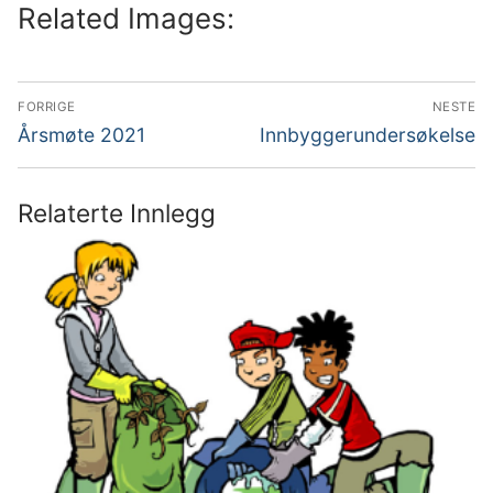
Related Images:
Innleggsnavigasjon
FORRIGE
NESTE
Forrige
Neste
Årsmøte 2021
Innbyggerundersøkelse
innlegg:
innlegg:
Relaterte Innlegg