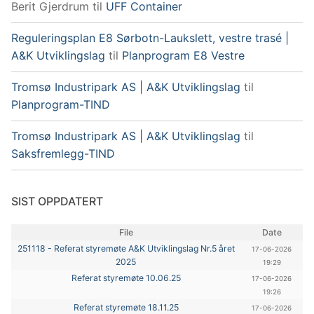
Berit Gjerdrum
til
UFF Container
Reguleringsplan E8 Sørbotn-Laukslett, vestre trasé |
A&K Utviklingslag
til
Planprogram E8 Vestre
Tromsø Industripark AS | A&K Utviklingslag
til
Planprogram-TIND
Tromsø Industripark AS | A&K Utviklingslag
til
Saksfremlegg-TIND
SIST OPPDATERT
File
Date
251118 - Referat styremøte A&K Utviklingslag Nr.5 året
17-06-2026
2025
19:29
Referat styremøte 10.06.25
17-06-2026
19:26
Referat styremøte 18.11.25
17-06-2026