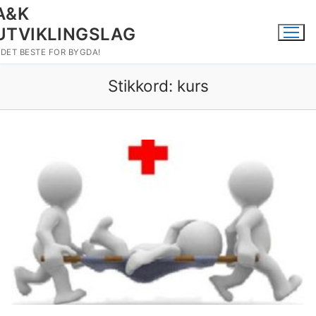
Hopp
A&K
til
UTVIKLINGSLAG
innholdet
DET BESTE FOR BYGDA!
Stikkord:
kurs