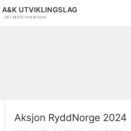
Hopp
A&K UTVIKLINGSLAG
til
innholdet
…DET BESTE FOR BYGDA!
Aksjon RyddNorge 2024