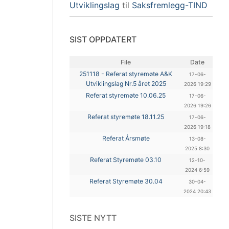
Utviklingslag
til
Saksfremlegg-TIND
SIST OPPDATERT
File
Date
251118 - Referat styremøte A&K
17-06-
Utviklingslag Nr.5 året 2025
2026 19:29
Referat styremøte 10.06.25
17-06-
2026 19:26
Referat styremøte 18.11.25
17-06-
2026 19:18
Referat Årsmøte
13-08-
2025 8:30
Referat Styremøte 03.10
12-10-
2024 6:59
Referat Styremøte 30.04
30-04-
2024 20:43
SISTE NYTT