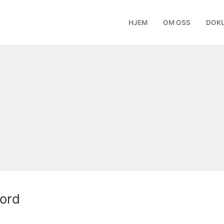
HJEM
OM OSS
DOK
ord