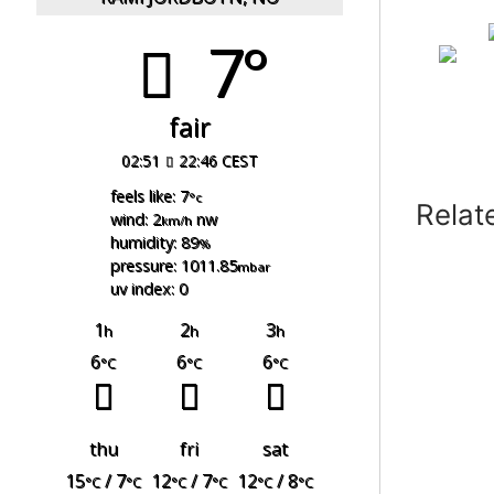
7°
fair
02:51
22:46 CEST
feels like: 7
°c
Relat
wind: 2
nw
km/h
humidity: 89
%
pressure: 1011.85
mbar
uv index: 0
1
2
3
h
h
h
6
6
6
°C
°C
°C
thu
fri
sat
15
/ 7
12
/ 7
12
/ 8
°C
°C
°C
°C
°C
°C