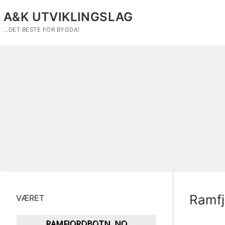
Hopp
A&K UTVIKLINGSLAG
til
innholdet
…DET BESTE FOR BYGDA!
Ramfj
VÆRET
RAMFJORDBOTN, NO