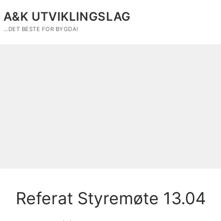
Hopp
A&K UTVIKLINGSLAG
til
innholdet
…DET BESTE FOR BYGDA!
Referat Styremøte 13.04