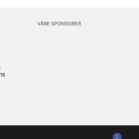
VÅRE SPONSORER
6
916
r