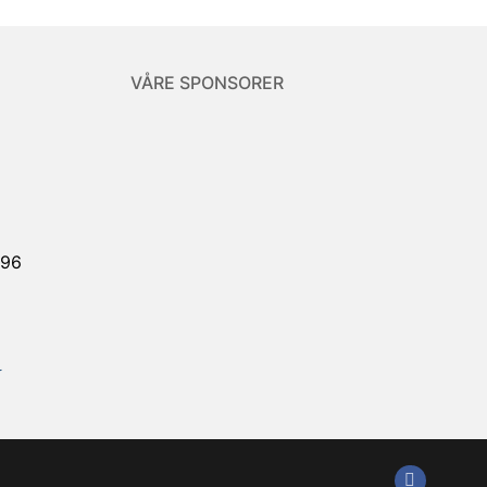
VÅRE SPONSORER
896
r