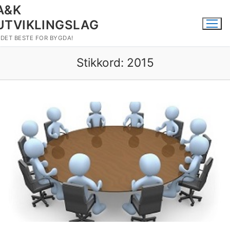
Hopp
A&K
til
UTVIKLINGSLAG
innholdet
DET BESTE FOR BYGDA!
Stikkord:
2015