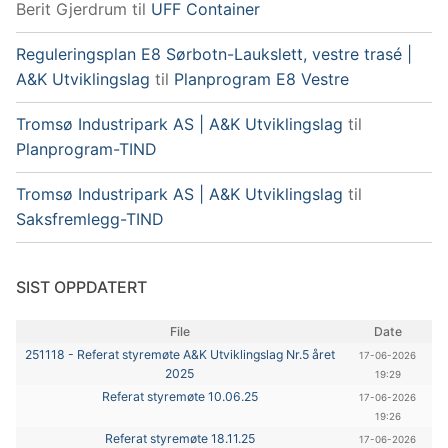
Berit Gjerdrum
til
UFF Container
Reguleringsplan E8 Sørbotn-Laukslett, vestre trasé |
A&K Utviklingslag
til
Planprogram E8 Vestre
Tromsø Industripark AS | A&K Utviklingslag
til
Planprogram-TIND
Tromsø Industripark AS | A&K Utviklingslag
til
Saksfremlegg-TIND
SIST OPPDATERT
File
Date
251118 - Referat styremøte A&K Utviklingslag Nr.5 året
17-06-2026
2025
19:29
Referat styremøte 10.06.25
17-06-2026
19:26
Referat styremøte 18.11.25
17-06-2026