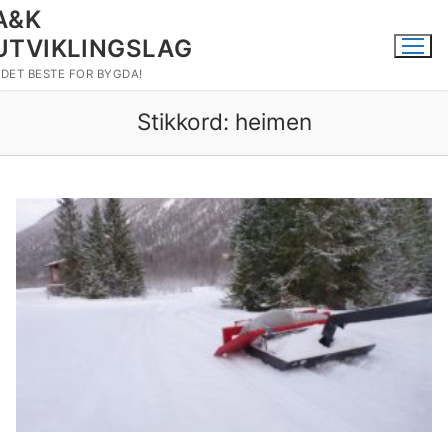
Hopp
A&K
til
UTVIKLINGSLAG
innholdet
DET BESTE FOR BYGDA!
Stikkord:
heimen