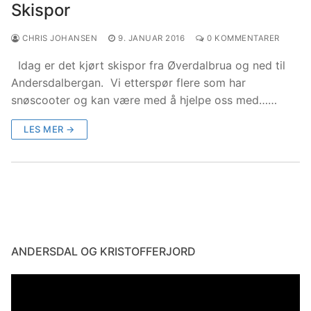
Skispor
CHRIS JOHANSEN
9. JANUAR 2016
0 KOMMENTARER
Idag er det kjørt skispor fra Øverdalbrua og ned til
Andersdalbergan. Vi etterspør flere som har
snøscooter og kan være med å hjelpe oss med……
LES MER →
ANDERSDAL OG KRISTOFFERJORD