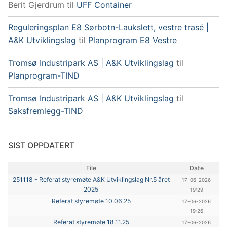
Berit Gjerdrum
til
UFF Container
Reguleringsplan E8 Sørbotn-Laukslett, vestre trasé |
A&K Utviklingslag
til
Planprogram E8 Vestre
Tromsø Industripark AS | A&K Utviklingslag
til
Planprogram-TIND
Tromsø Industripark AS | A&K Utviklingslag
til
Saksfremlegg-TIND
SIST OPPDATERT
File
Date
251118 - Referat styremøte A&K Utviklingslag Nr.5 året
17-06-2026
2025
19:29
Referat styremøte 10.06.25
17-06-2026
19:26
Referat styremøte 18.11.25
17-06-2026