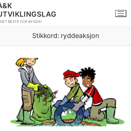
Hopp
A&K
til
UTVIKLINGSLAG
innholdet
DET BESTE FOR BYGDA!
Stikkord:
ryddeaksjon