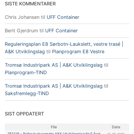
SISTE KOMMENTARER
Chris Johansen
til
UFF Container
Berit Gjerdrum
til
UFF Container
Reguleringsplan E8 Sørbotn-Laukslett, vestre trasé |
A&K Utviklingslag
til
Planprogram E8 Vestre
Tromsø Industripark AS | A&K Utviklingslag
til
Planprogram-TIND
Tromsø Industripark AS | A&K Utviklingslag
til
Saksfremlegg-TIND
SIST OPPDATERT
File
Date
251118 - Referat styremøte A&K Utviklingslag Nr.5 året