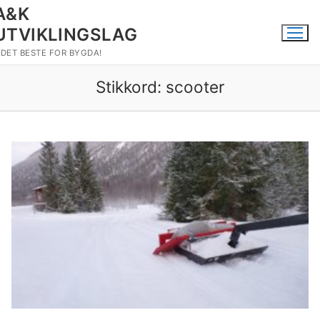
Hopp
A&K
til
UTVIKLINGSLAG
innholdet
DET BESTE FOR BYGDA!
Stikkord:
scooter