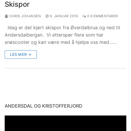
Skispor
CHRIS JOHANSEN
9. JANUAR 2016
0 KOMMENTARER
Idag er det kjørt skispor fra Øverdalbrua og ned til
Andersdalbergan. Vi etterspør flere som har
snøscooter og kan være med å hjelpe oss med……
LES MER →
ANDERSDAL OG KRISTOFFERJORD