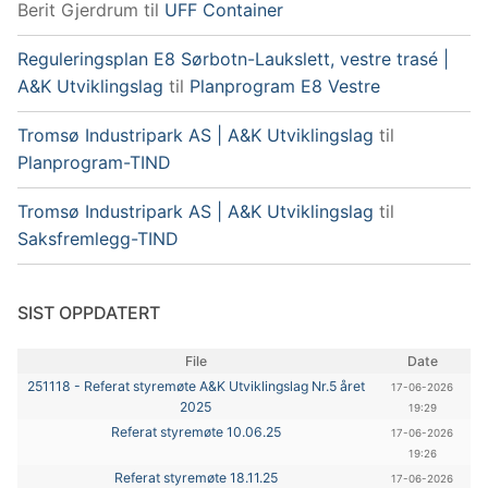
Berit Gjerdrum
til
UFF Container
Reguleringsplan E8 Sørbotn-Laukslett, vestre trasé |
A&K Utviklingslag
til
Planprogram E8 Vestre
Tromsø Industripark AS | A&K Utviklingslag
til
Planprogram-TIND
Tromsø Industripark AS | A&K Utviklingslag
til
Saksfremlegg-TIND
SIST OPPDATERT
File
Date
251118 - Referat styremøte A&K Utviklingslag Nr.5 året
17-06-2026
2025
19:29
Referat styremøte 10.06.25
17-06-2026
19:26
Referat styremøte 18.11.25
17-06-2026