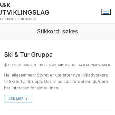
Hopp
A&K
til
UTVIKLINGSLAG
innholdet
DET BESTE FOR BYGDA!
Stikkord:
søkes
Ski & Tur Gruppa
CHRIS JOHANSEN
28. NOVEMBER 2016
0 KOMMENTARER
Hei allesammen! Styret er ute etter nye initiativtakere
til Ski & Tur Gruppa. Det er en stor fordel om du/dere
har interesse for dette, men……
LES MER →