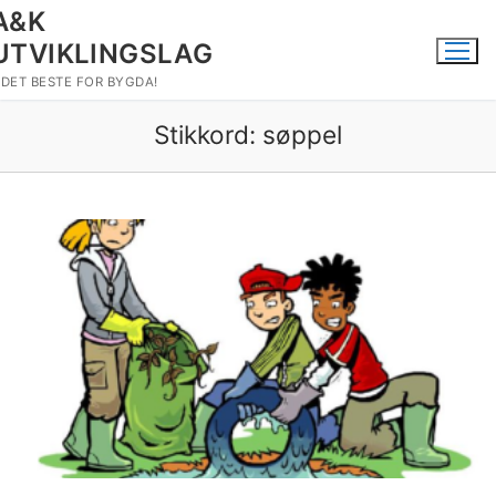
Hopp
A&K
til
UTVIKLINGSLAG
innholdet
DET BESTE FOR BYGDA!
Stikkord:
søppel