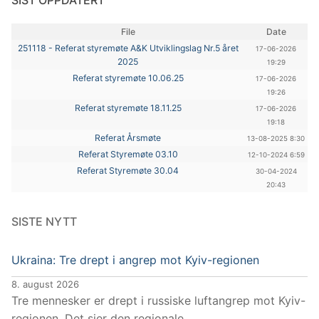
SIST OPPDATERT
File
Date
251118 - Referat styremøte A&K Utviklingslag Nr.5 året
17-06-2026
2025
19:29
Referat styremøte 10.06.25
17-06-2026
19:26
Referat styremøte 18.11.25
17-06-2026
19:18
Referat Årsmøte
13-08-2025 8:30
Referat Styremøte 03.10
12-10-2024 6:59
Referat Styremøte 30.04
30-04-2024
20:43
SISTE NYTT
Ukraina: Tre drept i angrep mot Kyiv-regionen
8. august 2026
Tre mennesker er drept i russiske luftangrep mot Kyiv-
regionen. Det sier den regionale