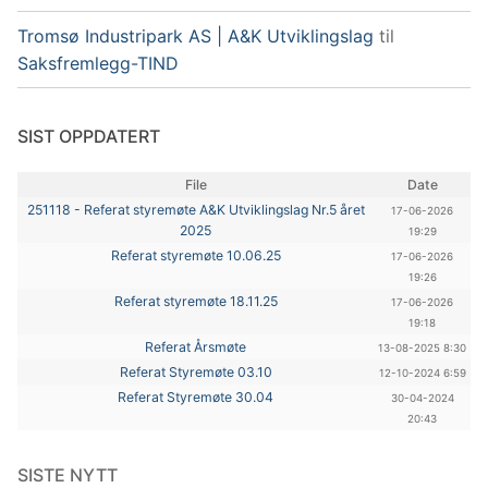
Tromsø Industripark AS | A&K Utviklingslag
til
Saksfremlegg-TIND
SIST OPPDATERT
File
Date
251118 - Referat styremøte A&K Utviklingslag Nr.5 året
17-06-2026
2025
19:29
Referat styremøte 10.06.25
17-06-2026
19:26
Referat styremøte 18.11.25
17-06-2026
19:18
Referat Årsmøte
13-08-2025 8:30
Referat Styremøte 03.10
12-10-2024 6:59
Referat Styremøte 30.04
30-04-2024
20:43
SISTE NYTT