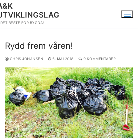
Hopp
A&K
til
UTVIKLINGSLAG
innholdet
DET BESTE FOR BYGDA!
Rydd frem våren!
CHRIS JOHANSEN
6. MAI 2018
0 KOMMENTARER