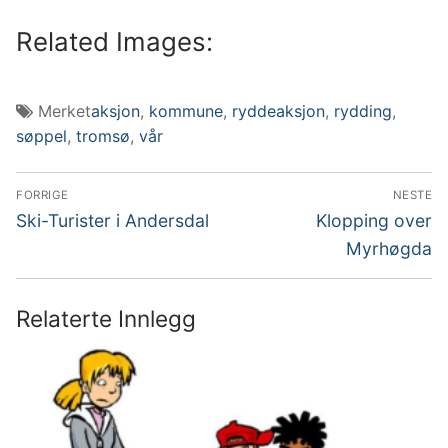
Related Images:
Merket
aksjon
,
kommune
,
ryddeaksjon
,
rydding
,
søppel
,
tromsø
,
vår
Innleggsnavigasjon
FORRIGE
NESTE
Forrige
Neste
Ski-Turister i Andersdal
Klopping over
innlegg:
innlegg:
Myrhøgda
Relaterte Innlegg