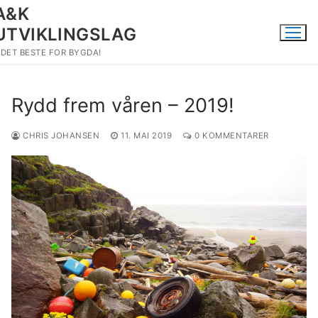
Hopp
A&K
til
UTVIKLINGSLAG
innholdet
DET BESTE FOR BYGDA!
Rydd frem våren – 2019!
CHRIS JOHANSEN
11. MAI 2019
0 KOMMENTARER