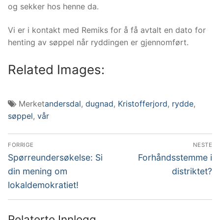
og sekker hos henne da.
Vi er i kontakt med Remiks for å få avtalt en dato for
henting av søppel når ryddingen er gjennomført.
Related Images:
Merket
andersdal
,
dugnad
,
Kristofferjord
,
rydde
,
søppel
,
vår
Innleggsnavigasjon
FORRIGE
NESTE
Forrige
Neste
Spørreundersøkelse: Si
Forhåndsstemme i
innlegg:
innlegg:
din mening om
distriktet?
lokaldemokratiet!
Relaterte Innlegg