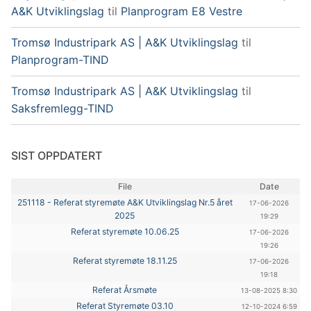
A&K Utviklingslag
til
Planprogram E8 Vestre
Tromsø Industripark AS | A&K Utviklingslag
til
Planprogram-TIND
Tromsø Industripark AS | A&K Utviklingslag
til
Saksfremlegg-TIND
SIST OPPDATERT
File
Date
251118 - Referat styremøte A&K Utviklingslag Nr.5 året
17-06-2026
2025
19:29
Referat styremøte 10.06.25
17-06-2026
19:26
Referat styremøte 18.11.25
17-06-2026
19:18
Referat Årsmøte
13-08-2025 8:30
Referat Styremøte 03.10
12-10-2024 6:59