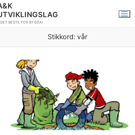
Hopp
A&K
til
UTVIKLINGSLAG
innholdet
DET BESTE FOR BYGDA!
Stikkord:
vår