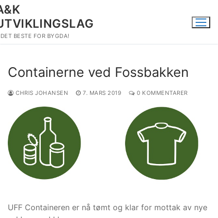
Hopp
A&K
til
UTVIKLINGSLAG
innholdet
DET BESTE FOR BYGDA!
Containerne ved Fossbakken
CHRIS JOHANSEN
7. MARS 2019
0 KOMMENTARER
UFF Containeren er nå tømt og klar for mottak av nye