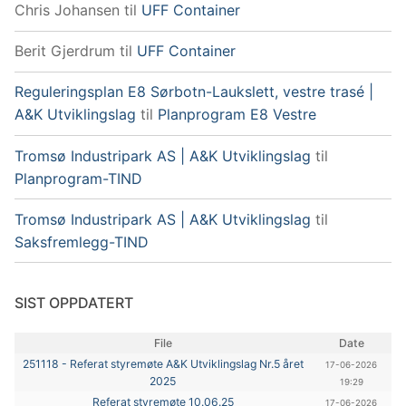
Chris Johansen
til
UFF Container
Berit Gjerdrum
til
UFF Container
Reguleringsplan E8 Sørbotn-Laukslett, vestre trasé |
A&K Utviklingslag
til
Planprogram E8 Vestre
Tromsø Industripark AS | A&K Utviklingslag
til
Planprogram-TIND
Tromsø Industripark AS | A&K Utviklingslag
til
Saksfremlegg-TIND
SIST OPPDATERT
File
Date
251118 - Referat styremøte A&K Utviklingslag Nr.5 året
17-06-2026
2025
19:29
Referat styremøte 10.06.25
17-06-2026