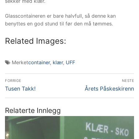
sekker med klær.
Glasscontaineren er bare halvfull, så denne kan
benyttes en god stund til før den må tømmes.
Related Images:
Merket
container
,
klær
,
UFF
Innleggsnavigasjon
FORRIGE
NESTE
Forrige
Neste
Tusen Takk!
Årets Påskeskirenn
innlegg:
innlegg:
Relaterte Innlegg