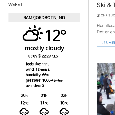
Ski &
VÆRET
CHRIS J
RAMFJORDBOTN, NO
Hei alles
12°
Det er en
LES ME
mostly cloudy
03:09
22:28 CEST
feels like: 11
°c
wind: 13
s
km/h
humidity: 66
%
pressure: 1005.42
mbar
uv index: 0
20
21
22
h
h
h
12
11
10
°C
°C
°C