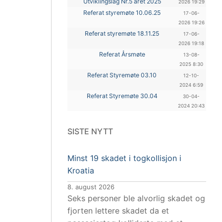
Utviklingslag Nr.5 året 2025
2026 19:29
Referat styremøte 10.06.25
17-06-
2026 19:26
Referat styremøte 18.11.25
17-06-
2026 19:18
Referat Årsmøte
13-08-
2025 8:30
Referat Styremøte 03.10
12-10-
2024 6:59
Referat Styremøte 30.04
30-04-
2024 20:43
SISTE NYTT
Minst 19 skadet i togkollisjon i
Kroatia
8. august 2026
Seks personer ble alvorlig skadet og
fjorten lettere skadet da et