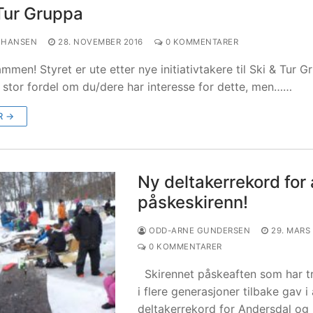
 Tur Gruppa
OHANSEN
28. NOVEMBER 2016
0 KOMMENTARER
ammen! Styret er ute etter nye initiativtakere til Ski & Tur G
 stor fordel om du/dere har interesse for dette, men……
R →
Ny deltakerrekord for 
påskeskirenn!
ODD-ARNE GUNDERSEN
29. MARS
0 KOMMENTARER
Skirennet påskeaften som har tr
i flere generasjoner tilbake gav i
deltakerrekord for Andersdal og