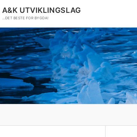
Hopp
A&K UTVIKLINGSLAG
til
innholdet
…DET BESTE FOR BYGDA!