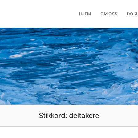
HJEM
OM OSS
DOK
Stikkord:
deltakere