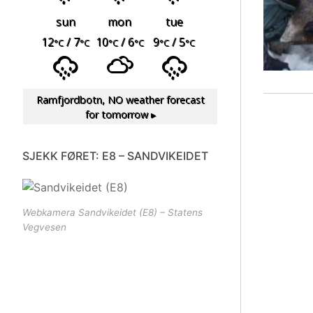
sun
mon
tue
12
/ 7
10
/ 6
9
/ 5
°C
°C
°C
°C
°C
°C
Ramfjordbotn, NO
weather forecast
for tomorrow ▸
SJEKK FØRET: E8 – SANDVIKEIDET
Webkamera Sandvikeidet (E8) – Statens
Vegvesen