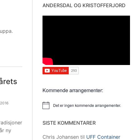
ANDERSDAL OG KRISTOFFERJORD
ruppa.
årets
Kommende arrangementer:
 2016
Det er ingen kommende arrangementer.
Merknad
adisjoner
SISTE KOMMENTARER
 år ny
Chris Johansen
til
UFF Container