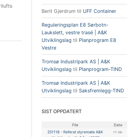
ilufts
Berit Gjerdrum
til
UFF Container
Reguleringsplan E8 Sørbotn-
Laukslett, vestre trasé | A&K
Utviklingslag
til
Planprogram E8
Vestre
Tromsø Industripark AS | A&K
Utviklingslag
til
Planprogram-TIND
Tromsø Industripark AS | A&K
Utviklingslag
til
Saksfremlegg-TIND
SIST OPPDATERT
File
Date
251118 - Referat styremøte A&K
17-06-