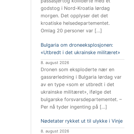
passasjertog kolliderte med et
godstog i Nord-Kroatia lørdag
morgen. Det opplyser det det
kroatiske helsedepartementet.
Omlag 20 personer var […]
Bulgaria om droneeksplosjonen:
«Utbredt i det ukrainske militæret»
8. august 2026
Dronen som eksploderte nær en
gassrørledning i Bulgaria lørdag var
av en type «som er utbredt i det
ukrainske militæret», ifølge det
bulgarske forsvarsdepartementet. –
Per nå tyder ingenting på […]
Nødetater rykket ut til ulykke i Vinje
8. august 2026