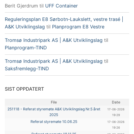
Berit Gjerdrum
til
UFF Container
Reguleringsplan E8 Sørbotn-Laukslett, vestre trasé |
A&K Utviklingslag
til
Planprogram E8 Vestre
Tromsø Industripark AS | A&K Utviklingslag
til
Planprogram-TIND
Tromsø Industripark AS | A&K Utviklingslag
til
Saksfremlegg-TIND
SIST OPPDATERT
File
Date
251118 - Referat styremøte A&K Utviklingslag Nr.5 året
17-06-2026
2025
19:29
Referat styremøte 10.06.25
17-06-2026
19:26