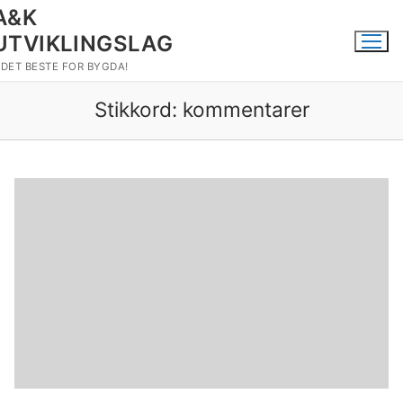
Hopp
A&K
til
UTVIKLINGSLAG
innholdet
DET BESTE FOR BYGDA!
Stikkord:
kommentarer