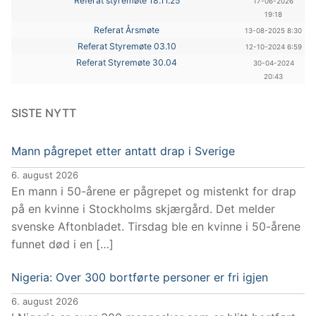
Referat styremøte 18.11.25
17-06-2026
19:18
Referat Årsmøte
13-08-2025 8:30
Referat Styremøte 03.10
12-10-2024 6:59
Referat Styremøte 30.04
30-04-2024
20:43
SISTE NYTT
Mann pågrepet etter antatt drap i Sverige
6. august 2026
En mann i 50-årene er pågrepet og mistenkt for drap
på en kvinne i Stockholms skjærgård. Det melder
svenske Aftonbladet. Tirsdag ble en kvinne i 50-årene
funnet død i en […]
Nigeria: Over 300 bortførte personer er fri igjen
6. august 2026