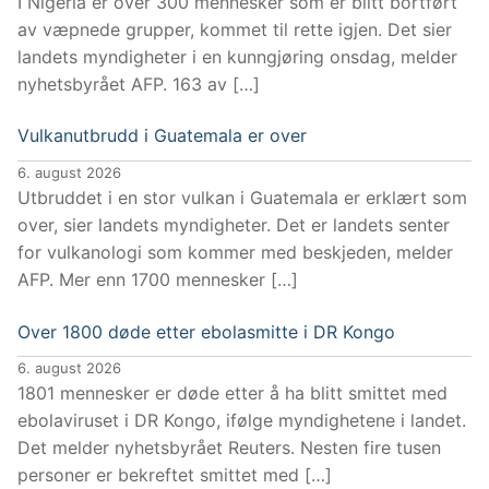
I Nigeria er over 300 mennesker som er blitt bortført
av væpnede grupper, kommet til rette igjen. Det sier
landets myndigheter i en kunngjøring onsdag, melder
nyhetsbyrået AFP. 163 av […]
Vulkanutbrudd i Guatemala er over
6. august 2026
Utbruddet i en stor vulkan i Guatemala er erklært som
over, sier landets myndigheter. Det er landets senter
for vulkanologi som kommer med beskjeden, melder
AFP. Mer enn 1700 mennesker […]
Over 1800 døde etter ebolasmitte i DR Kongo
6. august 2026
1801 mennesker er døde etter å ha blitt smittet med
ebolaviruset i DR Kongo, ifølge myndighetene i landet.
Det melder nyhetsbyrået Reuters. Nesten fire tusen
personer er bekreftet smittet med […]