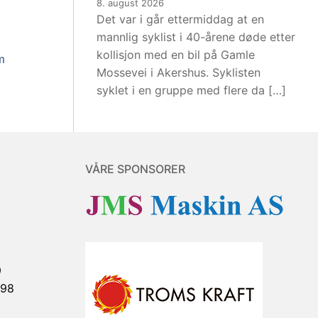
8. august 2026
Det var i går ettermiddag at en
mannlig syklist i 40-årene døde etter
kollisjon med en bil på Gamle
m
Mossevei i Akershus. Syklisten
syklet i en gruppe med flere da […]
VÅRE SPONSORER
9
898