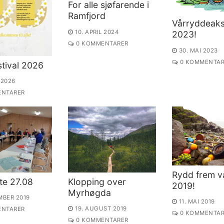
For alle sjøfarende i
Ramfjord
Vårryddeaks
10. APRIL 2024
2023!
0 KOMMENTARER
30. MAI 2023
0 KOMMENTAR
tival 2026
 2026
NTARER
Rydd frem v
te 27.08
Klopping over
2019!
Myrhøgda
MBER 2019
11. MAI 2019
19. AUGUST 2019
NTARER
0 KOMMENTAR
0 KOMMENTARER