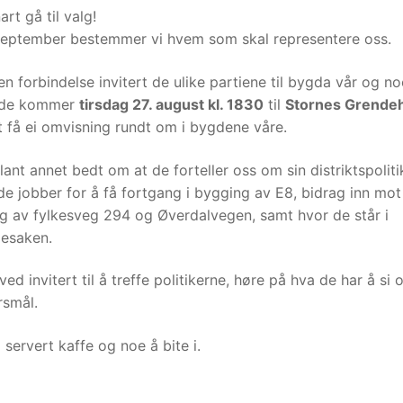
art gå til valg!
 september bestemmer vi hvem som skal representere oss.
den forbindelse invitert de ulike partiene til bygda vår og n
 de kommer
tirsdag 27. august kl. 1830
til
Stornes Grende
et få ei omvisning rundt om i bygdene våre.
lant annet bedt om at de forteller oss om sin distriktspoliti
e jobber for å få fortgang i bygging av E8, bidrag inn mot
g av fylkesveg 294 og Øverdalvegen, samt hvor de står i
esaken.
ved invitert til å treffe politikerne, høre på hva de har å si 
rsmål.
i servert kaffe og noe å bite i.