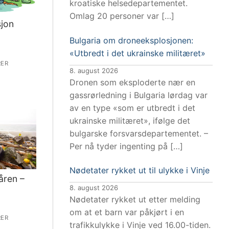
kroatiske helsedepartementet.
Omlag 20 personer var […]
jon
Bulgaria om droneeksplosjonen:
«Utbredt i det ukrainske militæret»
ER
8. august 2026
Dronen som eksploderte nær en
gassrørledning i Bulgaria lørdag var
av en type «som er utbredt i det
ukrainske militæret», ifølge det
bulgarske forsvarsdepartementet. –
Per nå tyder ingenting på […]
Nødetater rykket ut til ulykke i Vinje
åren –
8. august 2026
Nødetater rykket ut etter melding
om at et barn var påkjørt i en
ER
trafikkulykke i Vinje ved 16.00-tiden.