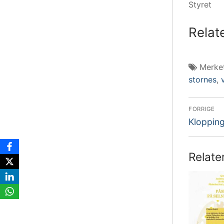
Styret
Relat
Merke
stornes
,
Innl
FORRIGE
Forrige
Kloppin
innlegg:
Relate