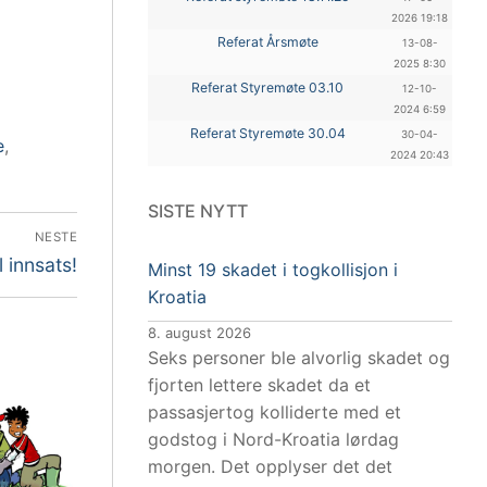
2026 19:18
Referat Årsmøte
13-08-
2025 8:30
Referat Styremøte 03.10
12-10-
2024 6:59
Referat Styremøte 30.04
30-04-
e
,
2024 20:43
SISTE NYTT
NESTE
 innsats!
Minst 19 skadet i togkollisjon i
Kroatia
8. august 2026
Seks personer ble alvorlig skadet og
fjorten lettere skadet da et
passasjertog kolliderte med et
godstog i Nord-Kroatia lørdag
morgen. Det opplyser det det