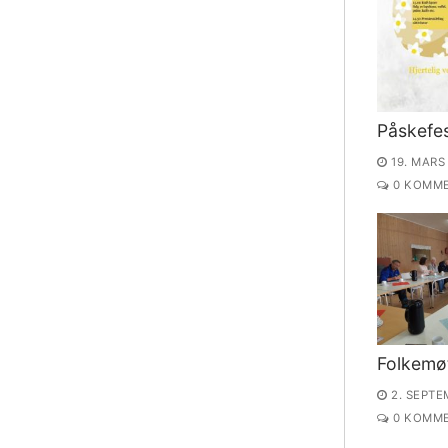
Påskefes
19. MARS
0 KOMME
Folkemø
2. SEPTE
0 KOMME