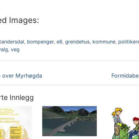
ed Images:
t
andersdal
,
bompenger
,
e8
,
grendehus
,
kommune
,
politiker
valg
,
veg
eggsnavigasjon
Neste
g over Myrhøgda
Formidabel
innlegg:
rte Innlegg