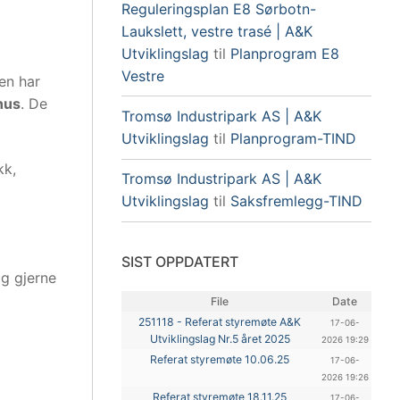
Reguleringsplan E8 Sørbotn-
Laukslett, vestre trasé | A&K
Utviklingslag
til
Planprogram E8
Vestre
oen har
hus
. De
Tromsø Industripark AS | A&K
Utviklingslag
til
Planprogram-TIND
kk,
Tromsø Industripark AS | A&K
Utviklingslag
til
Saksfremlegg-TIND
SIST OPPDATERT
og gjerne
File
Date
251118 - Referat styremøte A&K
17-06-
Utviklingslag Nr.5 året 2025
2026 19:29
Referat styremøte 10.06.25
17-06-
2026 19:26
Referat styremøte 18.11.25
17-06-