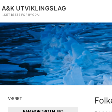
Hopp
A&K UTVIKLINGSLAG
til
innholdet
…DET BESTE FOR BYGDA!
Fol
VÆRET
RAMFJORDBOTN, NO