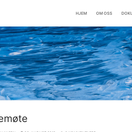
HJEM
OM OSS
DOK
kemøte