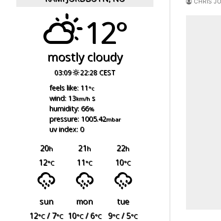
CHRIS J
12°
mostly cloudy
03:09
22:28 CEST
feels like: 11
°c
wind: 13
s
km/h
humidity: 66
%
pressure: 1005.42
mbar
uv index: 0
20
21
22
h
h
h
12
11
10
°C
°C
°C
sun
mon
tue
12
/ 7
10
/ 6
9
/ 5
°C
°C
°C
°C
°C
°C