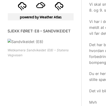
Vi skal sn
8. og 9.
powered by
Weather Atlas
Vi har i 
meldt at
SJEKK FØRET: E8 – SANDVIKEIDET
vil før d
Det har b
hvordan d
Webkamera Sandvikeidet (E8) – Statens
Vegvesen
forbedrin
bompeng
Du er her
stille spø
Det vil bl
Mvh