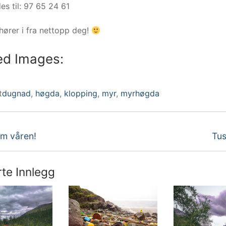
s til: 97 65 24 61
hører i fra nettopp deg!
ed Images:
t
dugnad
,
høgda
,
klopping
,
myr
,
myrhøgda
eggsnavigasjon
Nes
em våren!
Tus
inn
rte Innlegg