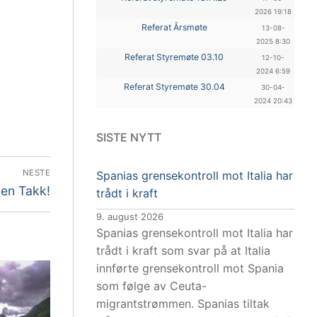
2026 19:18
Referat Årsmøte
13-08-
2025 8:30
Referat Styremøte 03.10
12-10-
2024 6:59
Referat Styremøte 30.04
30-04-
2024 20:43
SISTE NYTT
NESTE
Spanias grensekontroll mot Italia har
te
en Takk!
trådt i kraft
legg:
9. august 2026
Spanias grensekontroll mot Italia har
trådt i kraft som svar på at Italia
innførte grensekontroll mot Spania
som følge av Ceuta-
migrantstrømmen. Spanias tiltak