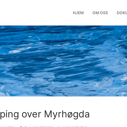
HJEM
OM OSS
DOK
ping over Myrhøgda