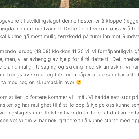
gavene til utviklingslaget denne høsten er å kloppe (legge
øgda inn mot rundvannet. Dette for at vi som ønsker å ta 
kal kunne gå mest mulig tørrskodd på turer inn mot Rundva
ende lørdag (18.08) klokken 11:30 vil vi forhåpentligvis g
, men, vi er avhengig av hjelp for å få dette til. Det inneb
 plank, mulig litt saging og skruing med skrumaskin. Vi har
om trengs av skruer og bits, men håper at de som har anledn
n ta med seg en skrumaskin hver
som stiller, jo fortere kommer vi i mål. Vi hadde satt stor p
sker og har mulighet til å stille opp å hjelpe oss kunne se
tviklingslagets mobiltelefon hvor du forteller at du kan delta
en vet vi om vi har nok hjelpere til å kunne starte med o