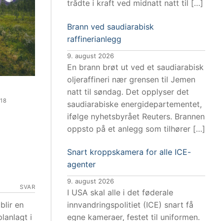
trådte i kraft ved midnatt natt til […]
Brann ved saudiarabisk
raffinerianlegg
9. august 2026
En brann brøt ut ved et saudiarabisk
oljeraffineri nær grensen til Jemen
natt til søndag. Det opplyser det
18
saudiarabiske energidepartementet,
ifølge nyhetsbyrået Reuters. Brannen
oppsto på et anlegg som tilhører […]
Snart kroppskamera for alle ICE-
agenter
9. august 2026
SVAR
I USA skal alle i det føderale
innvandringspolitiet (ICE) snart få
blir en
egne kameraer, festet til uniformen.
lanlagt i