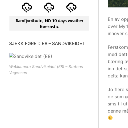
En av opp
Ramfjordbotn, NO
10 days weather
over Myrh
forecast ▸
innover s
SJEKK FØRET: E8 – SANDVIKEIDET
Førstkomm
med dette
bæring av
Webkamera Sandvikeidet (E8) – Statens
inn det s
Vegvesen
delta ka
Jo flere 
de som øn
sms til u
denne måt