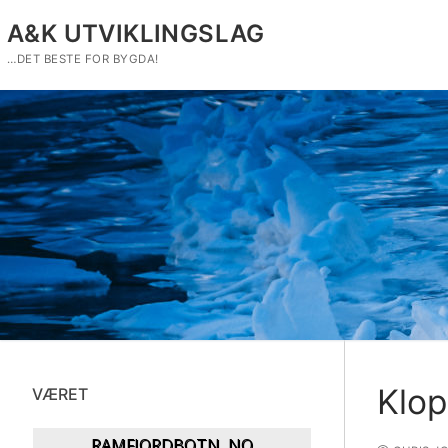
Hopp
A&K UTVIKLINGSLAG
til
innholdet
…DET BESTE FOR BYGDA!
Klop
VÆRET
RAMFJORDBOTN, NO