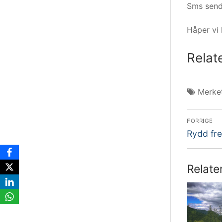
Sms sende
Håper vi 
Relat
Merke
Innl
FORRIGE
Forrige
Rydd fr
innlegg:
Relate