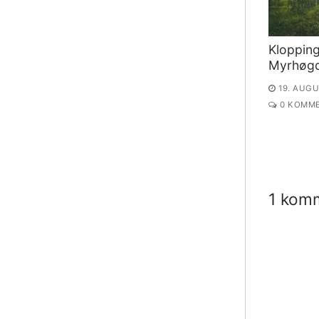
Kloppin
Myrhøg
19. AUGU
0 KOMME
1 kom