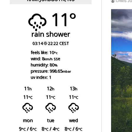
CHRIS J
11°
rain shower
03:14
22:22 CEST
feels like: 10
°c
wind: 8
sse
km/h
humidity: 80
%
pressure: 998.65
mbar
uv index: 1
11
12
13
h
h
h
11
11
11
°C
°C
°C
mon
tue
wed
9
/ 6
8
/ 4
8
/ 6
°C
°C
°C
°C
°C
°C