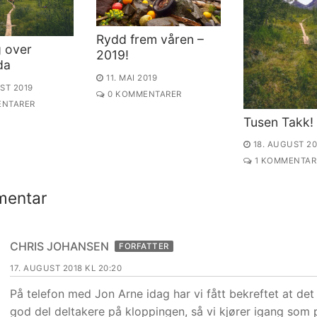
Rydd frem våren –
g over
2019!
da
11. MAI 2019
ST 2019
0 KOMMENTARER
NTARER
Tusen Takk!
18. AUGUST 20
1 KOMMENTAR
mentar
CHRIS JOHANSEN
FORFATTER
17. AUGUST 2018 KL 20:20
På telefon med Jon Arne idag har vi fått bekreftet at det 
god del deltakere på kloppingen, så vi kjører igang som p