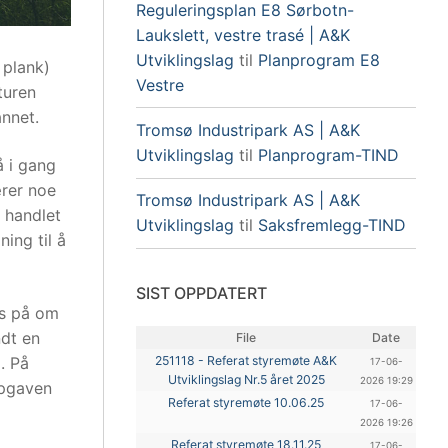
Reguleringsplan E8 Sørbotn-
Laukslett, vestre trasé | A&K
Utviklingslag
til
Planprogram E8
 plank)
Vestre
turen
nnet.
Tromsø Industripark AS | A&K
Utviklingslag
til
Planprogram-TIND
å i gang
ærer noe
Tromsø Industripark AS | A&K
 handlet
Utviklingslag
til
Saksfremlegg-TIND
ing til å
SIST OPPDATERT
ris på om
ndt en
File
Date
. På
251118 - Referat styremøte A&K
17-06-
Utviklingslag Nr.5 året 2025
2026 19:29
ppgaven
Referat styremøte 10.06.25
17-06-
2026 19:26
Referat styremøte 18.11.25
17-06-