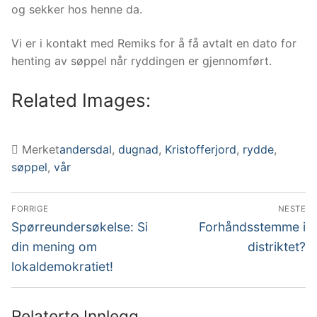
og sekker hos henne da.
Vi er i kontakt med Remiks for å få avtalt en dato for
henting av søppel når ryddingen er gjennomført.
Related Images:
Merket
andersdal
,
dugnad
,
Kristofferjord
,
rydde
,
søppel
,
vår
Innleggsnavigasjon
FORRIGE
NESTE
Forrige
Neste
Spørreundersøkelse: Si
Forhåndsstemme i
innlegg:
innlegg:
din mening om
distriktet?
lokaldemokratiet!
Relaterte Innlegg