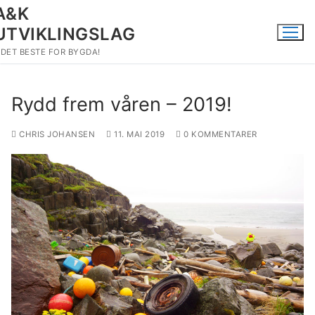
Hopp
A&K
til
UTVIKLINGSLAG
innholdet
DET BESTE FOR BYGDA!
Rydd frem våren – 2019!
CHRIS JOHANSEN
11. MAI 2019
0 KOMMENTARER