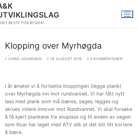
Hopp
A&K
til
UTVIKLINGSLAG
innholdet
DET BESTE FOR BYGDA!
Klopping over Myrhøgda
CHRIS JOHANSEN
19. AUGUST 2019
0 KOMMENTARER
I år ønsker vi å fortsette kloppingen (legge plank)
over Myrhøgda inn mot rundvannet. Vi har fått nytt
lass med plank som må bæres, sages, legges og
skrues videre innover mot Rundvannet. Vi skal forsøke
å få kjørt plankene fra snuplass og til enden av vegen
som Roar har laget med ATV slik at det blir litt kortere
å bære.