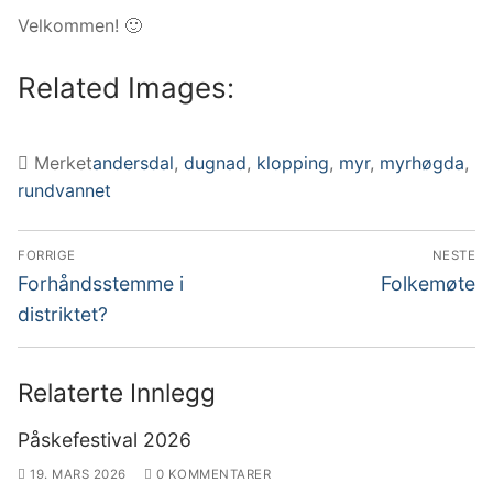
Velkommen! 🙂
Related Images:
Merket
andersdal
,
dugnad
,
klopping
,
myr
,
myrhøgda
,
rundvannet
Innleggsnavigasjon
FORRIGE
NESTE
Forrige
Neste
Forhåndsstemme i
Folkemøte
innlegg:
innlegg:
distriktet?
Relaterte Innlegg
Påskefestival 2026
19. MARS 2026
0 KOMMENTARER