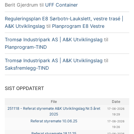
Berit Gjerdrum
til
UFF Container
Reguleringsplan E8 Sørbotn-Laukslett, vestre trasé |
A&K Utviklingslag
til
Planprogram E8 Vestre
Tromsø Industripark AS | A&K Utviklingslag
til
Planprogram-TIND
Tromsø Industripark AS | A&K Utviklingslag
til
Saksfremlegg-TIND
SIST OPPDATERT
File
Date
251118 - Referat styremøte A&K Utviklingslag Nr.5 året
17-06-2026
2025
19:29
Referat styremøte 10.06.25
17-06-2026
19:26
Referat styremøte 18.11.25
17-06-2026