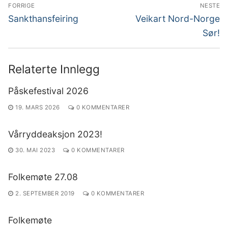
Innleggsnavigasjon
FORRIGE
NESTE
Forrige
Neste
Sankthansfeiring
Veikart Nord-Norge
innlegg:
innlegg:
Sør!
Relaterte Innlegg
Påskefestival 2026
19. MARS 2026
0 KOMMENTARER
Vårryddeaksjon 2023!
30. MAI 2023
0 KOMMENTARER
Folkemøte 27.08
2. SEPTEMBER 2019
0 KOMMENTARER
Folkemøte