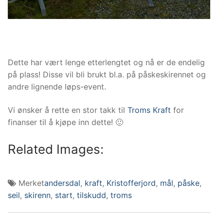
Dette har vært lenge etterlengtet og nå er de endelig
på plass! Disse vil bli brukt bl.a. på påskeskirennet og
andre lignende løps-event.
Vi ønsker å rette en stor takk til
Troms Kraft
for
finanser til å kjøpe inn dette! 🙂
Related Images:
Merket
andersdal
,
kraft
,
Kristofferjord
,
mål
,
påske
,
seil
,
skirenn
,
start
,
tilskudd
,
troms