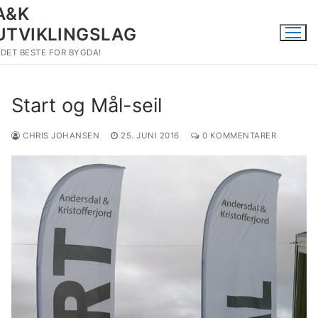
Hopp
A&K
til
UTVIKLINGSLAG
innholdet
DET BESTE FOR BYGDA!
Start og Mål-seil
CHRIS JOHANSEN
25. JUNI 2016
0 KOMMENTARER