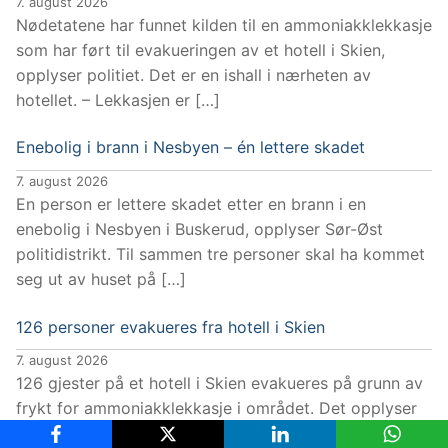
7. august 2026
Nødetatene har funnet kilden til en ammoniakklekkasje
som har ført til evakueringen av et hotell i Skien,
opplyser politiet. Det er en ishall i nærheten av
hotellet. – Lekkasjen er […]
Enebolig i brann i Nesbyen – én lettere skadet
7. august 2026
En person er lettere skadet etter en brann i en
enebolig i Nesbyen i Buskerud, opplyser Sør-Øst
politidistrikt. Til sammen tre personer skal ha kommet
seg ut av huset på […]
126 personer evakueres fra hotell i Skien
7. august 2026
126 gjester på et hotell i Skien evakueres på grunn av
frykt for ammoniakklekkasje i området. Det opplyser
Sør-Øst politidistrikt. Alarmen gikk da en ansatt ved