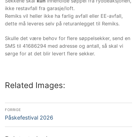
Sekkene skal
kun
inneholde søppel fra ryddeaksjonen,
ikke restavfall fra garasje/loft.
Remiks vil heller ikke ha farlig avfall eller EE-avfall,
dette må leveres selv på returanlegget til Remiks.
Skulle det være behov for flere søppelsekker, send en
SMS til 41686294 med adresse og antall, så skal vi
sørge for at det blir levert flere sekker.
Related Images:
Innleggsnavigasjon
FORRIGE
Forrige
Påskefestival 2026
innlegg: