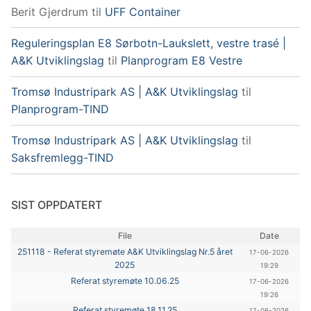
Berit Gjerdrum
til
UFF Container
Reguleringsplan E8 Sørbotn-Laukslett, vestre trasé |
A&K Utviklingslag
til
Planprogram E8 Vestre
Tromsø Industripark AS | A&K Utviklingslag
til
Planprogram-TIND
Tromsø Industripark AS | A&K Utviklingslag
til
Saksfremlegg-TIND
SIST OPPDATERT
File
Date
251118 - Referat styremøte A&K Utviklingslag Nr.5 året
17-06-2026
2025
19:29
Referat styremøte 10.06.25
17-06-2026
19:26
Referat styremøte 18.11.25
17-06-2026