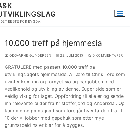
Hopp
A&K
til
UTVIKLINGSLAG
innholdet
DET BESTE FOR BYGDA!
10.000 treff på hjemmesia
ODD-ARNE GUNDERSEN
22. JULI 2015
0 KOMMENTARER
GRATULERE med passert 10.000 treff på
utviklingslagets hjemmeside. All ære til Chris Tore som
i vinter kom inn og fornyet sia og har jobben med
vedlikehold og utvikling av denne. Super side som er
veldig viktig for laget. Oppfordring til alle er og sende
inn relevante bilder fra Kristofferjord og Andersdal. Og
kom gjerne på dugnad som foregår hver lørdag fra kl
10 der vi jobber med gapahuk som etter mye
grunnarbeid nå er klar for å bygges.