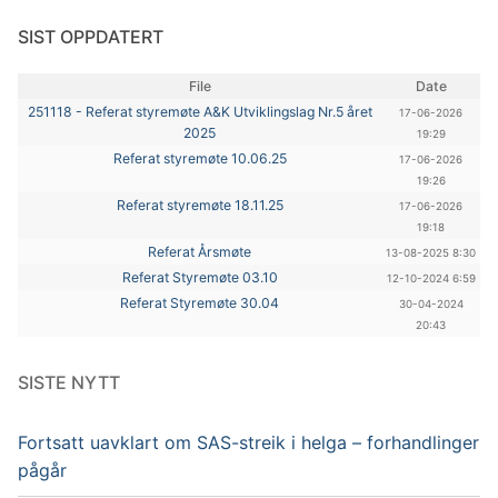
SIST OPPDATERT
File
Date
251118 - Referat styremøte A&K Utviklingslag Nr.5 året
17-06-2026
2025
19:29
Referat styremøte 10.06.25
17-06-2026
19:26
Referat styremøte 18.11.25
17-06-2026
19:18
Referat Årsmøte
13-08-2025 8:30
Referat Styremøte 03.10
12-10-2024 6:59
Referat Styremøte 30.04
30-04-2024
20:43
SISTE NYTT
Fortsatt uavklart om SAS-streik i helga – forhandlinger
pågår