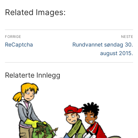
Related Images:
Innleggsnavigasjon
FORRIGE
NESTE
Forrige
Neste
ReCaptcha
Rundvannet søndag 30.
innlegg:
innlegg:
august 2015.
Relaterte Innlegg