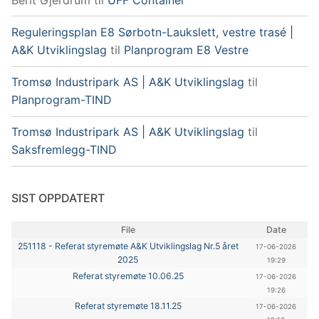
Reguleringsplan E8 Sørbotn-Laukslett, vestre trasé |
A&K Utviklingslag
til
Planprogram E8 Vestre
Tromsø Industripark AS | A&K Utviklingslag
til
Planprogram-TIND
Tromsø Industripark AS | A&K Utviklingslag
til
Saksfremlegg-TIND
SIST OPPDATERT
File
Date
251118 - Referat styremøte A&K Utviklingslag Nr.5 året
17-06-2026
2025
19:29
Referat styremøte 10.06.25
17-06-2026
19:26
Referat styremøte 18.11.25
17-06-2026