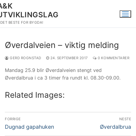
Hopp
A&K
til
UTVIKLINGSLAG
innholdet
DET BESTE FOR BYGDA!
Øverdalveien – viktig melding
GERD ROGNSTAD
24. SEPTEMBER 2017
0 KOMMENTARER
Mandag 25.9 blir Øverdalveien stengt ved
Øverdalbrua i ca 3 timer fra rundt kl. 08.30-09.00.
Related Images:
Innleggsnavigasjon
FORRIGE
NESTE
Forrige
Neste
Dugnad gapahuken
Øverdalbrua
innlegg:
innlegg: