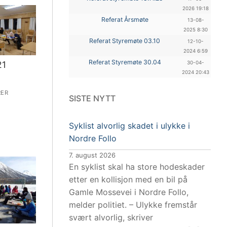
2026 19:18
Referat Årsmøte
13-08-
2025 8:30
Referat Styremøte 03.10
12-10-
2024 6:59
Referat Styremøte 30.04
21
30-04-
2024 20:43
ER
SISTE NYTT
Syklist alvorlig skadet i ulykke i
Nordre Follo
7. august 2026
En syklist skal ha store hodeskader
etter en kollisjon med en bil på
Gamle Mossevei i Nordre Follo,
melder politiet. – Ulykke fremstår
svært alvorlig, skriver