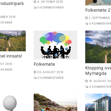
4. OKTOBER 2019
ndustripark
0 KOMMENTARER
Folkemøte 2
MBER 2019
2. SEPTEMBER 
NTARER
0 KOMMENTAR
el innsats!
Folkemøte
ST 2019
Klopping ov
NTARER
23. AUGUST 2019
Myrhøgda
0 KOMMENTARER
19. AUGUST 20
0 KOMMENTAR