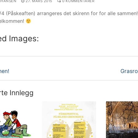
OHANSEN
27. MARS 2015
0 KOMMENTARER
4 (Påskeaften) arrangeres det skirenn for for alle sammen!
 velkommen!
ed Images:
eggsnavigasjon
Neste
en!
Grasro
innlegg
rte Innlegg