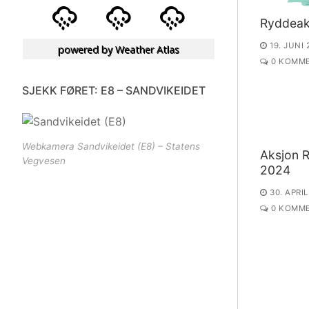
Ryddeak
19. JUNI
powered by
Weather Atlas
0 KOMME
SJEKK FØRET: E8 – SANDVIKEIDET
Webkamera Sandvikeidet (E8) – Statens
Aksjon 
Vegvesen
2024
30. APRI
0 KOMME