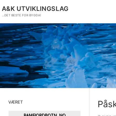
Hopp
A&K UTVIKLINGSLAG
til
innholdet
…DET BESTE FOR BYGDA!
Påsk
VÆRET
RAMFJORDBOTN, NO