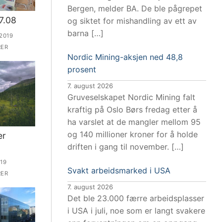
Bergen, melder BA. De ble pågrepet
7.08
og siktet for mishandling av ett av
barna […]
2019
ER
Nordic Mining-aksjen ned 48,8
prosent
7. august 2026
Gruveselskapet Nordic Mining falt
kraftig på Oslo Børs fredag etter å
ha varslet at de mangler mellom 95
og 140 millioner kroner for å holde
er
driften i gang til november. […]
19
Svakt arbeidsmarked i USA
ER
7. august 2026
Det ble 23.000 færre arbeidsplasser
i USA i juli, noe som er langt svakere