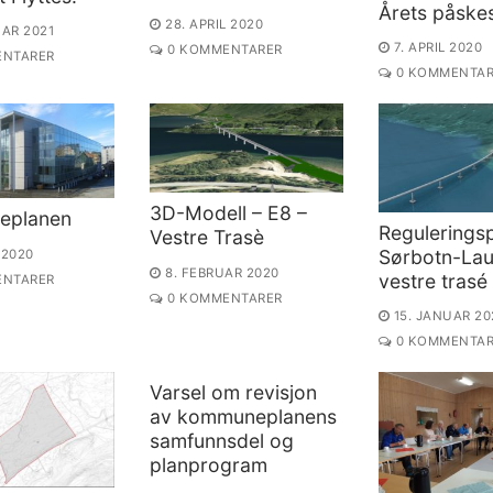
Årets påske
28. APRIL 2020
UAR 2021
7. APRIL 2020
0 KOMMENTARER
NTARER
0 KOMMENTAR
3D-Modell – E8 –
eplanen
Regulerings
Vestre Trasè
Sørbotn-Lauk
 2020
8. FEBRUAR 2020
vestre trasé
NTARER
0 KOMMENTARER
15. JANUAR 20
0 KOMMENTAR
Varsel om revisjon
av kommuneplanens
samfunnsdel og
planprogram