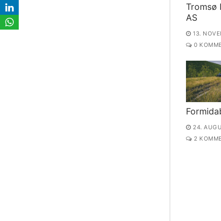
Tromsø I
AS
13. NOVE
0 KOMME
Formidab
24. AUGU
2 KOMME