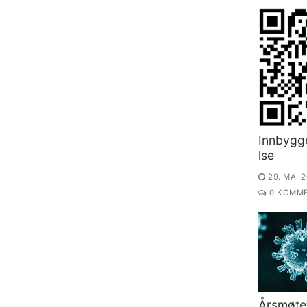
Innbygg
lse
29. MAI 
0 KOMME
Årsmøtet