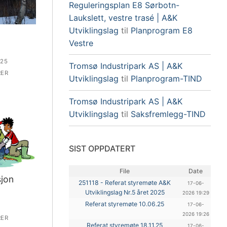
Reguleringsplan E8 Sørbotn-
Laukslett, vestre trasé | A&K
Utviklingslag
til
Planprogram E8
Vestre
025
Tromsø Industripark AS | A&K
ER
Utviklingslag
til
Planprogram-TIND
Tromsø Industripark AS | A&K
Utviklingslag
til
Saksfremlegg-TIND
SIST OPPDATERT
File
Date
jon
251118 - Referat styremøte A&K
17-06-
Utviklingslag Nr.5 året 2025
2026 19:29
Referat styremøte 10.06.25
17-06-
2026 19:26
ER
Referat styremøte 18.11.25
17-06-