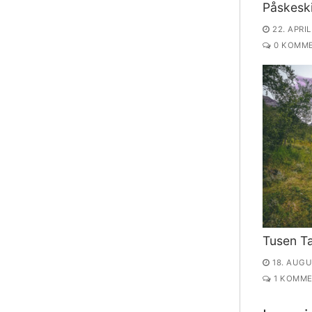
Påskesk
22. APRIL
0 KOMME
Tusen T
18. AUGU
1 KOMME