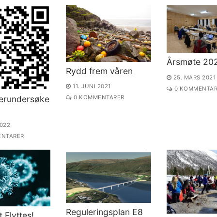
Årsmøte 20
Rydd frem våren
25. MARS 2021
11. JUNI 2021
0 KOMMENTAR
erundersøke
0 KOMMENTARER
2022
NTARER
Reguleringsplan E8
 Flyttes!