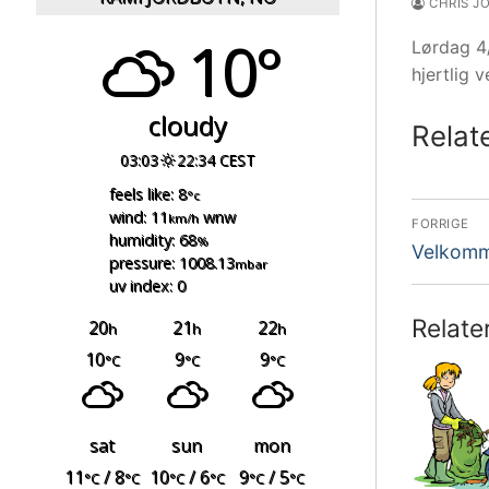
CHRIS J
10°
Lørdag 4/
hjertlig
cloudy
Relat
03:03
22:34 CEST
feels like: 8
°c
Innl
wind: 11
wnw
km/h
FORRIGE
humidity: 68
%
Forrige
Velkomm
pressure: 1008.13
mbar
innlegg:
uv index: 0
Relate
20
21
22
h
h
h
10
9
9
°C
°C
°C
sat
sun
mon
11
/ 8
10
/ 6
9
/ 5
°C
°C
°C
°C
°C
°C