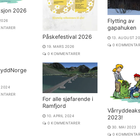
sjon 2026
Flytting av
 2026
gapahuken
NTARER
Påskefestival 2026
13. AUGUST 2
0 KOMMENTAR
19. MARS 2026
0 KOMMENTARER
RyddNorge
L 2024
NTARER
For alle sjøfarende i
Ramfjord
Vårryddeaks
10. APRIL 2024
2023!
0 KOMMENTARER
30. MAI 2023
0 KOMMENTAR