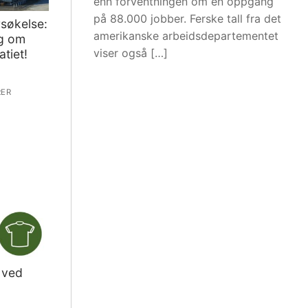
enn forventningen om en oppgang
på 88.000 jobber. Ferske tall fra det
søkelse:
amerikanske arbeidsdepartementet
ng om
viser også […]
tiet!
ER
 ved