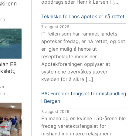
oppdragsleder Henrik Larsen i […]
skirenn
Tekniske feil hos apotek er nå rettet
ER
7. august 2026
IT-feilen som har rammet landets
apoteker fredag, er nå rettet, og det
er igjen mulig å hente ut
reseptbelagte medisiner.
Apotekforeningen opplyser at
plan E8
slett,
systemene overvåkes utover
kvelden for å sikre […]
20
BA: Foreldre fengslet for mishandling
ER
i Bergen
7. august 2026
En mann og en kvinne i 50-årene ble
fredag varetektsfengslet for
mishandling i nære relasjoner i