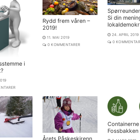
Spørreunder
Si din meni
Rydd frem våren –
lokaldemokra
2019!
24. APRIL 2019
11. MAI 2019
0 KOMMENTAR
0 KOMMENTARER
sstemme i
t?
2019
NTARER
Containerne
Fossbakken
Årets Påskeskirenn