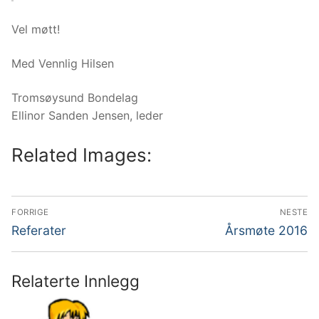
Vel møtt!
Med Vennlig Hilsen
Tromsøysund Bondelag
Ellinor Sanden Jensen, leder
Related Images:
Innleggsnavigasjon
FORRIGE
NESTE
Forrige
Neste
Referater
Årsmøte 2016
innlegg:
innlegg:
Relaterte Innlegg