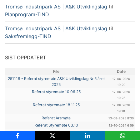
Tromsø Industripark AS | A&K Utviklingslag
til
Planprogram-TIND
Tromsø Industripark AS | A&K Utviklingslag
til
Saksfremlegg-TIND
SIST OPPDATERT
File
Date
251118 - Referat styremøte A&K Utviklingslag Nr.5 året
17-06-2026
2025
19:29
Referat styremøte 10.06.25
17-06-2026
19:26
Referat styremøte 18.11.25
17-06-2026
19:18
Referat Årsmøte
13-08-2025 8:30
Referat Styremøte 03.10
12-10-2024 6:59
Referat Styremøte 30.04
30-04-2024
20:43