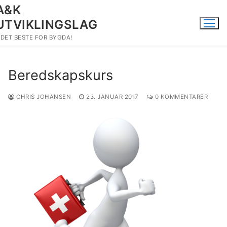
Hopp
A&K
til
UTVIKLINGSLAG
innholdet
DET BESTE FOR BYGDA!
Beredskapskurs
CHRIS JOHANSEN
23. JANUAR 2017
0 KOMMENTARER