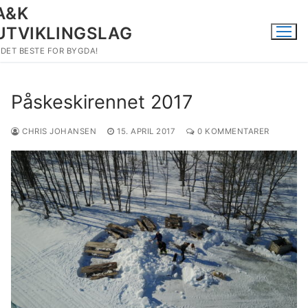
Hopp
A&K
til
UTVIKLINGSLAG
innholdet
DET BESTE FOR BYGDA!
Påskeskirennet 2017
CHRIS JOHANSEN
15. APRIL 2017
0 KOMMENTARER