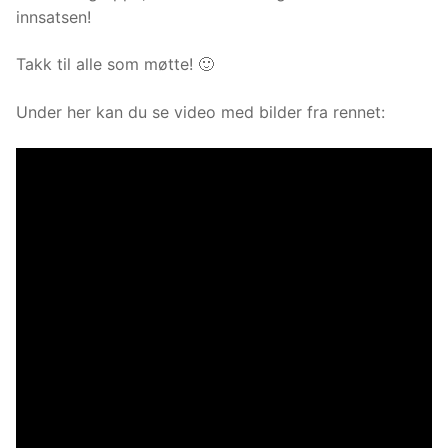
innsatsen!
Takk til alle som møtte! 🙂
Under her kan du se video med bilder fra rennet: