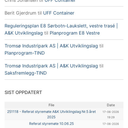
Berit Gjerdrum
til
UFF Container
Reguleringsplan E8 Sørbotn-Laukslett, vestre trasé |
A&K Utviklingslag
til
Planprogram E8 Vestre
Tromsø Industripark AS | A&K Utviklingslag
til
Planprogram-TIND
Tromsø Industripark AS | A&K Utviklingslag
til
Saksfremlegg-TIND
SIST OPPDATERT
File
Date
251118 - Referat styremøte A&K Utviklingslag Nr.5 året
17-06-2026
2025
19:29
Referat styremøte 10.06.25
17-06-2026