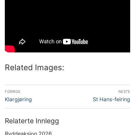
Related Images:
Innleggsnavigasjon
FORRIGE
NESTE
Forrige
Neste
Klargjøring
St Hans-feiring
innlegg:
innlegg:
Relaterte Innlegg
Ryddeaksjon 2026